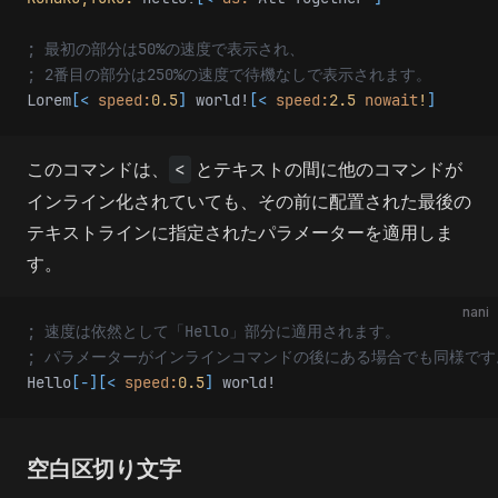
; 最初の部分は50%の速度で表示され、
; 2番目の部分は250%の速度で待機なしで表示されます。
Lorem
[<
 speed:
0.5
]
 world!
[<
 speed:
2.5
 nowait
!
]
このコマンドは、
<
とテキストの間に他のコマンドが
インライン化されていても、その前に配置された最後の
テキストラインに指定されたパラメーターを適用しま
す。
nani
; 速度は依然として「Hello」部分に適用されます。
; パラメーターがインラインコマンドの後にある場合でも同様です
Hello
[-][<
 speed:
0.5
]
 world!
空白区切り文字