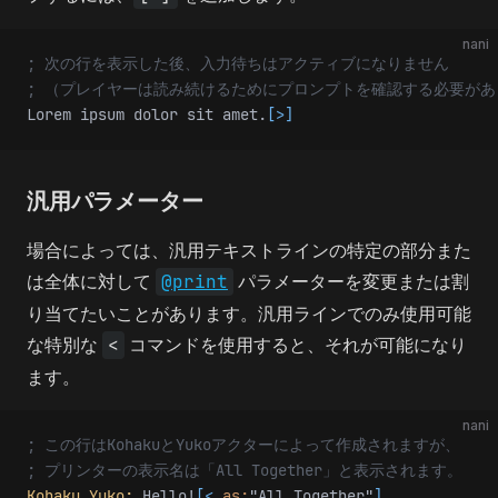
nani
; 次の行を表示した後、入力待ちはアクティブになりません
; （プレイヤーは読み続けるためにプロンプトを確認する必要があ
Lorem ipsum dolor sit amet.
[>]
汎用パラメーター
場合によっては、汎用テキストラインの特定の部分また
は全体に対して
@print
パラメーターを変更または割
り当てたいことがあります。汎用ラインでのみ使用可能
な特別な
<
コマンドを使用すると、それが可能になり
ます。
nani
; この行はKohakuとYukoアクターによって作成されますが、
; プリンターの表示名は「All Together」と表示されます。
Kohaku,Yuko:
 Hello!
[<
 as:
"All Together"
]