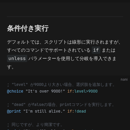
条件付き実行
デフォルトでは、スクリプトは線形に実行されますが、
すべてのコマンドでサポートされている
if
または
unless
パラメーターを使用して分岐を導入できま
す。
nani
; "level" が9000より大きい場合、選択肢を追加します。
@choice
 "It's over 9000!"
 if:
level>9000
; "dead" がfalseの場合、printコマンドを実行します。
@print
 "I'm still alive."
 if:
!dead
; 同じですが、より簡潔です。