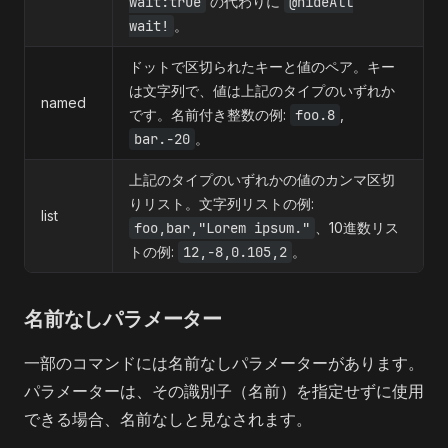
wait:true
の代わりに
@hideAll
wait!
。
ドットで区切られたキーと値のペア。キー
は文字列で、値は上記のタイプのいずれか
named
です。名前付き整数の例:
foo.8
,
bar.-20
。
上記のタイプのいずれかの値のカンマ区切
りリスト。文字列リストの例:
list
foo,bar,"Lorem ipsum."
、10進数リス
トの例:
12,-8,0.105,2
。
名前なしパラメーター
一部のコマンドには名前なしパラメーターがあります。
パラメーターは、その識別子（名前）を指定せずに使用
できる場合、名前なしと見なされます。