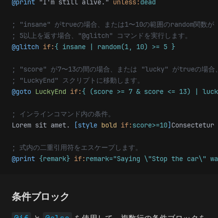
@print
 "I'm still alive."
 unless:
dead
; "insane" がtrueの場合、または1〜10の範囲のrandom関数が
; 5以上を返す場合、"@glitch" コマンドを実行します。
@glitch
 if:
{ insane | random(1, 10) >= 5 }
; "score" が7〜13の間の場合、または "lucky" がtrueの場合
; "LuckyEnd" スクリプトに移動します。
@goto 
LuckyEnd
 if:
{ (score >= 7 & score <= 13) | luck
; インラインコマンド内の条件。
Lorem sit amet. 
[style
 bold
 if:
score>=10
]
Consectetur 
; 式内の二重引用符をエスケープします。
@print
 {remark}
 if:
remark="Saying \"Stop the car\" wa
条件ブロック