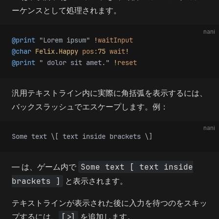
ーケンスとして処理されます。
nani
@print
 "Lorem ipsum"
 !
waitInput
@char
 Felix.Happy
 pos:
75
 wait
!
@print
 " dolor sit amet."
 !
reset
汎用テキストライン内に実際に角括弧を表示するには、
バックスラッシュでエスケープします。例：
nani
Some text \[ text inside brackets \]
— は、ゲーム内で
Some text [ text inside
brackets ]
と表示されます。
テキストラインが表示された後に入力を待つのをスキッ
プするには、
[>]
を追加します。