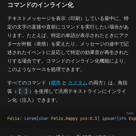
コマンドのインライン化
テキストメッセージを表示（印刷）している最中に、特
定の文字の直後や直前にコマンドを実行したい場合があ
ります。たとえば、特定の単語が表示されたときにアク
ターが外観（表情）を変えたり、メッセージの途中で記
述されたイベントに反応して特定の効果音が再生された
りする場合です。コマンドのインライン化機能により、
このようなケースを処理できます。
すべてのコマンド（
標準
と
カスタム
の両方）は、角括
弧（
[ ]
）を使用して汎用テキストラインにインライ
ン化（注入）できます。
nani
Felix:
 Lorem
[char
 Felix.Happy
 pos:
0.5
]
 ipsum!
[sfx
 Exp