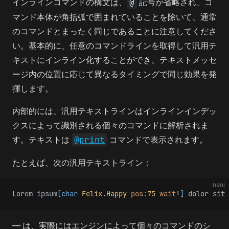
インラインコマンドの構文は、
@
記号が省略され、コ
マンド本体が角括弧で囲まれていることを除いて、通常
のコマンドとまったく同じであることに注意してくださ
い。基本的に、任意のコマンドラインを取得して汎用テ
キストにインライン化することができ、テキストメッセ
ージ内の位置に応じて異なるタイミングで同じ効果を発
揮します。
内部的には、汎用テキストラインはインラインインデッ
クスによって識別される個々のコマンドに解析されま
す。テキストは
@print
コマンドで表示されます。
たとえば、次の汎用テキストライン：
nani
Lorem ipsum
[char
 Felix.Happy
 pos:
75
 wait
!
]
 dolor sit 
— は、実際にはエンジンによって個々のコマンドのシ