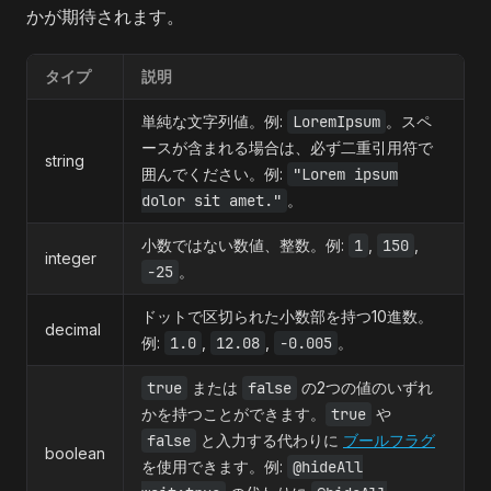
かが期待されます。
タイプ
説明
単純な文字列値。例:
LoremIpsum
。スペ
ースが含まれる場合は、必ず二重引用符で
string
囲んでください。例:
"Lorem ipsum
dolor sit amet."
。
小数ではない数値、整数。例:
1
,
150
,
integer
-25
。
ドットで区切られた小数部を持つ10進数。
decimal
例:
1.0
,
12.08
,
-0.005
。
true
または
false
の2つの値のいずれ
かを持つことができます。
true
や
false
と入力する代わりに
ブールフラグ
boolean
を使用できます。例:
@hideAll