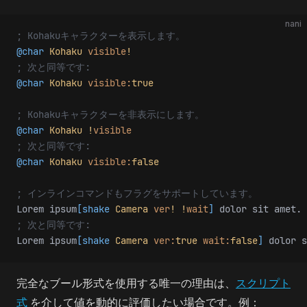
nani
; Kohakuキャラクターを表示します。
@char
 Kohaku
 visible
!
; 次と同等です:
@char
 Kohaku
 visible:
true
; Kohakuキャラクターを非表示にします。
@char
 Kohaku
 !
visible
; 次と同等です:
@char
 Kohaku
 visible:
false
; インラインコマンドもフラグをサポートしています。
Lorem ipsum
[shake
 Camera
 ver
!
 !
wait
]
 dolor sit amet.
; 次と同等です:
Lorem ipsum
[shake
 Camera
 ver:
true
 wait:
false
]
 dolor s
完全なブール形式を使用する唯一の理由は、
スクリプト
式
を介して値を動的に評価したい場合です。例：